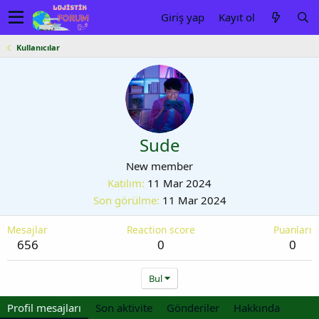
Giriş yap
Kayıt ol
Kullanıcılar
Sude
New member
Katılım
11 Mar 2024
Son görülme
11 Mar 2024
Mesajlar
Reaction score
Puanları
656
0
0
Bul
Profil mesajları
Son aktivite
Gönderiler
Hakkında