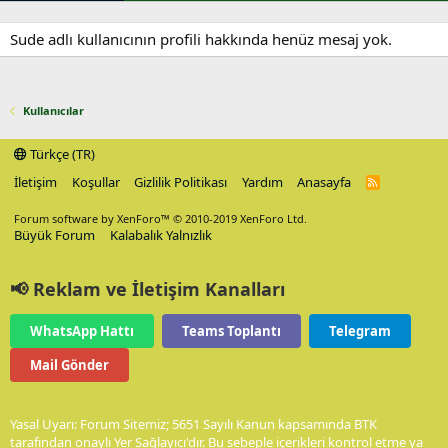
Sude adlı kullanıcının profili hakkında henüz mesaj yok.
Kullanıcılar
Türkçe (TR)
İletişim
Koşullar
Gizlilik Politikası
Yardım
Anasayfa
R
S
S
Forum software by XenForo™
© 2010-2019 XenForo Ltd.
Büyük Forum
Kalabalık Yalnızlık
📢 Reklam ve İletişim Kanalları
WhatsApp Hattı
Teams Toplantı
Telegram
Mail Gönder
Yasal Uyarı: Forum Sitemiz; 5651 Sayılı Kanun kapsamında BTK
tarafından onaylı Yer Sağlayıcı'dır. Bu sebeple içerikleri kontrol etme ya